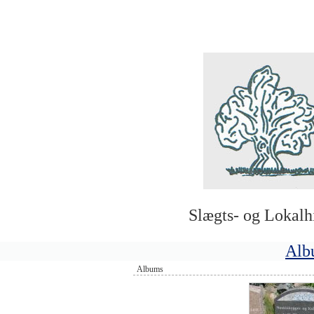
Slægts- og Lokalh
Alb
Albums